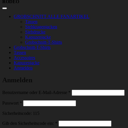
RODEO
GROBSCHNITT ALLE FANARTIKEL
Tassen
Stehkragenjacken
Siebdrucke
Kapuzenjacke
Grobschnitt-T-Shirts
Grobschnitt-T-Shirts
Tassen
Accessoires
Kapuzenjacke
Anmelden
Anmelden
Erforderlich
Benutzername oder E-Mail-Adresse
*
Erforderlich
Passwort
*
Sicherheitscode:
115
Gib den Sicherheitscode ein:
*