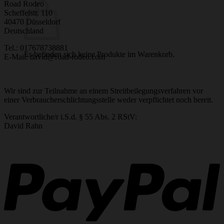
Road Rodeo
Scheffelstr. 110
40470 Düsseldorf
Deutschland
Tel.: 017678738881
Es befinden sich keine Produkte im Warenkorb.
E-Mail: david@road-rodeo.com
Wir sind zur Teilnahme an einem Streitbeilegungsverfahren vor
einer Verbraucherschlichtungsstelle weder verpflichtet noch bereit.
Verantwortliche/r i.S.d. § 55 Abs. 2 RStV:
David Rahn
P