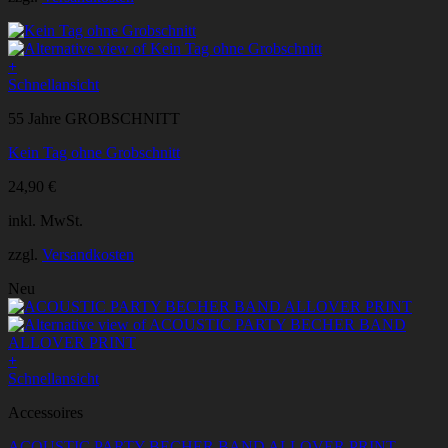
+
Dieses
Schnellansicht
Produkt
55 Jahre GROBSCHNITT
weist
mehrere
Kein Tag ohne Grobschnitt
Varianten
auf.
24,90
€
Die
Optionen
inkl. MwSt.
können
auf
zzgl.
Versandkosten
der
Produktseite
Neu
gewählt
werden
+
Schnellansicht
Accessoires
ACOUSTIC PARTY BECHER BAND ALLOVER PRINT