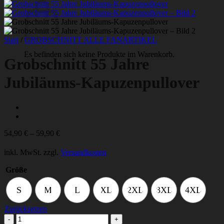
Start
/
GROBSCHNITT ALLE FANARTIKEL
Es befinden sich keine Produkte im Warenkorb.
Grobschnitt 55 Jahre
Jubiläums-Kapuzenpullover
54,90
€
–
59,90
€
inkl. MwSt.
zzgl.
Versandkosten
Größe
S
M
L
XL
2XL
3XL
4XL
Zurücksetzen
Grobschnitt