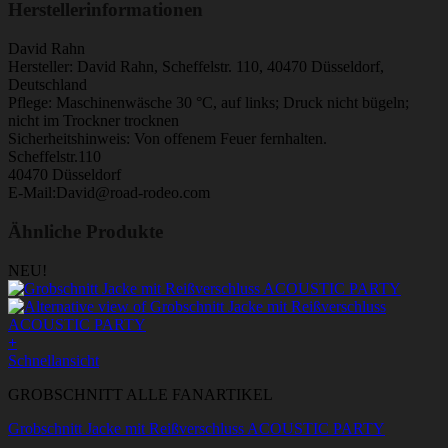
Herstellerinformationen
David Rahn
Hersteller: David Rahn, Scheffelstr. 110, 40470 Düsseldorf,
Deutschland
Pflege: Maschinenwäsche 30 °C, auf links; Druck nicht bügeln;
nicht im Trockner trocknen
Sicherheitshinweis: Von offenem Feuer fernhalten.
Scheffelstr.110
40470 Düsseldorf
E-Mail:David@road-rodeo.com
Ähnliche Produkte
NEU!
+
Dieses
Schnellansicht
Produkt
GROBSCHNITT ALLE FANARTIKEL
weist
mehrere
Grobschnitt Jacke mit Reißverschluss ACOUSTIC PARTY
Varianten