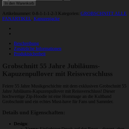
55
In den Warenkorb
Jahre
Jubiläums-
Artikelnummer:
0-8-1-1-1-2-3
Kategorien:
GROBSCHNITT ALLE
Kapuzenpullover
FANARTIKEL
,
Kapuzenjacke
Menge
Beschreibung
Zusätzliche Informationen
Produktsicherheit
Grobschnitt 55 Jahre Jubiläums-
Kapuzenpullover mit Reissverschluss
Feiere 55 Jahre Musikgeschichte mit dem exklusiven Grobschnitt 55
Jahre Jubiläums-Kapuzenpullover mit Reissverschluss! Dieser
hochwertige Zip-Hoodie ist eine Hommage an die Kultband
Grobschnitt und ein echtes Must-have für Fans und Sammler.
Details und Eigenschaften:
Design
:
Vorne
: Einfarbiger Druck auf der Brust – dezent, aber