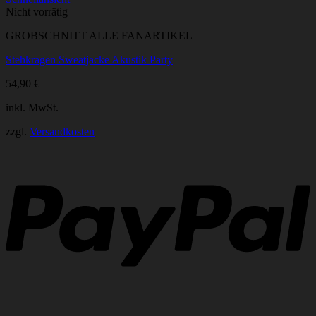
Produkt
Nicht vorrätig
weist
GROBSCHNITT ALLE FANARTIKEL
mehrere
Varianten
Stehkragen Sweatjacke Akustik Party
auf.
Die
54,90
€
Optionen
können
inkl. MwSt.
auf
der
zzgl.
Versandkosten
Produktseite
gewählt
P
werden
B