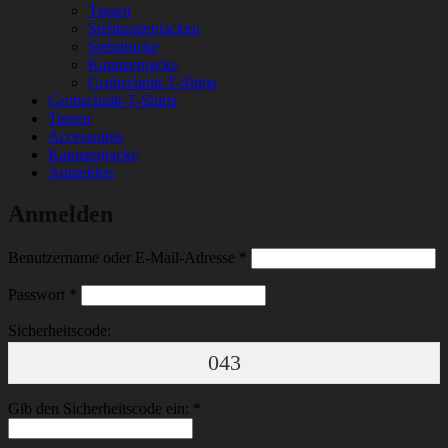
Tassen
Stehkragenjacken
Siebdrucke
Kapuzenjacke
Grobschnitt-T-Shirts
Grobschnitt-T-Shirts
Tassen
Accessoires
Kapuzenjacke
Anmelden
Anmelden
Erforderlich
Benutzername oder E-Mail-Adresse
*
Erforderlich
Passwort
*
Sicherheitscode:
043
Gib den Sicherheitscode ein:
*