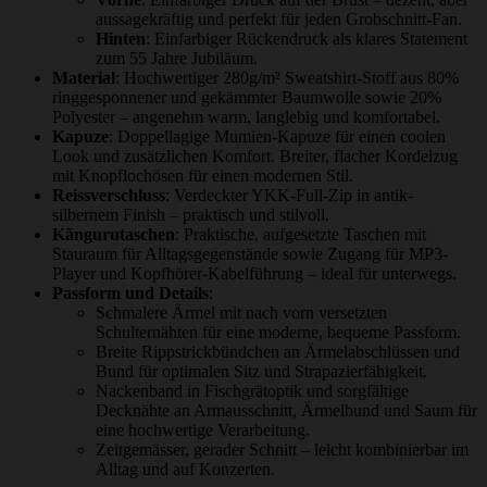
aussagekräftig und perfekt für jeden Grobschnitt-Fan.
Hinten
: Einfarbiger Rückendruck als klares Statement
zum 55 Jahre Jubiläum.
Material
: Hochwertiger 280g/m² Sweatshirt-Stoff aus 80%
ringgesponnener und gekämmter Baumwolle sowie 20%
Polyester – angenehm warm, langlebig und komfortabel.
Kapuze
: Doppellagige Mumien-Kapuze für einen coolen
Look und zusätzlichen Komfort. Breiter, flacher Kordelzug
mit Knopflochösen für einen modernen Stil.
Reissverschluss
: Verdeckter YKK-Full-Zip in antik-
silbernem Finish – praktisch und stilvoll.
Kängurutaschen
: Praktische, aufgesetzte Taschen mit
Stauraum für Alltagsgegenstände sowie Zugang für MP3-
Player und Kopfhörer-Kabelführung – ideal für unterwegs.
Passform und Details
:
Schmalere Ärmel mit nach vorn versetzten
Schulternähten für eine moderne, bequeme Passform.
Breite Rippstrickbündchen an Ärmelabschlüssen und
Bund für optimalen Sitz und Strapazierfähigkeit.
Nackenband in Fischgrätoptik und sorgfältige
Decknähte an Armausschnitt, Ärmelbund und Saum für
eine hochwertige Verarbeitung.
Zeitgemässer, gerader Schnitt – leicht kombinierbar im
Alltag und auf Konzerten.